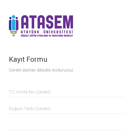
Kayıt Formu
Gerekli alanları dikkatle doldurunuz.
TC
Kimlik
No
Doğum
26012
Tarihi
TC
Kimlik