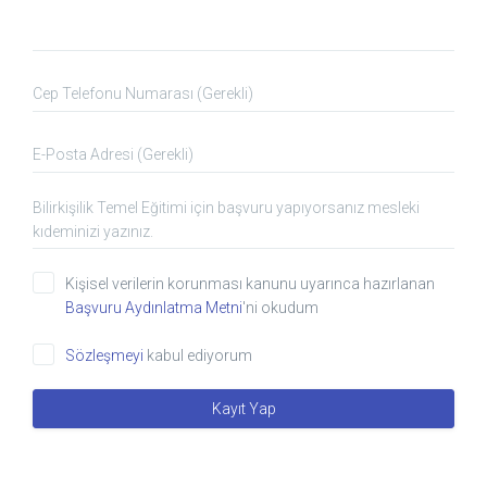
YÖKDİL -
No
TC
YDS
Kimlik
No
Cep
KURSU
Telefonu
e
-
YÖKDİL - YDS KURSU
Posta
Not
Kişisel verilerin korunması kanunu uyarınca hazırlanan
Başvuru Aydınlatma Metni
'ni okudum
Sözleşmeyi
kabul ediyorum
Kayıt Yap