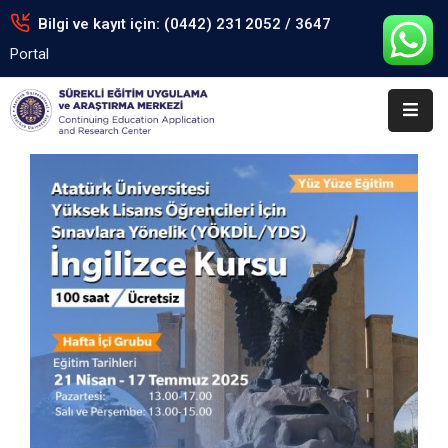
Bilgi ve kayıt için: (0442) 231 2052 / 3647
Portal
Anasayfa
Kurumsal
Eğitimler
Arşiv
Formlar
Portal
İletişim