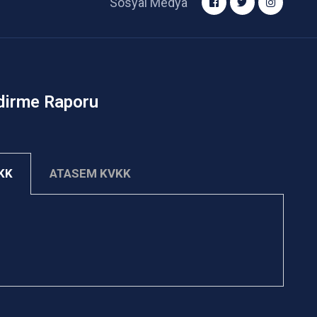
Sosyal Medya
dirme Raporu
VKK
ATASEM KVKK