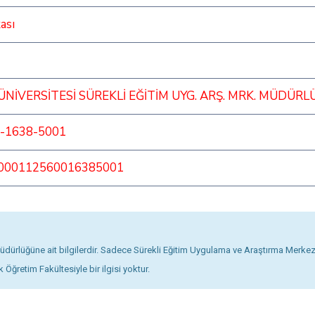
ası
NİVERSİTESİ SÜREKLİ EĞİTİM UYG. ARŞ. MRK. MÜDÜRL
-1638-5001
000112560016385001
ürlüğüne ait bilgilerdir. Sadece Sürekli Eğitim Uygulama ve Araştırma Merkezi ile 
 Öğretim Fakültesiyle bir ilgisi yoktur.