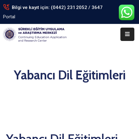
Bilgi ve kayıt için: (0442) 231 2052 / 3647
Portal
Anasayfa
Kurumsal
Eğitimler
Arşiv
Yabancı Dil Eğitimleri
Formlar
Portal
İletişim
Yabancı Dil Eğitimleri