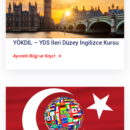
YÖKDİL – YDS İleri Düzey İngilizce Kursu
Ayrıntılı Bilgi ve Kayıt