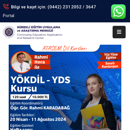
Bilgi ve kayıt için: (0442) 231 2052 / 3647
Portal
Anasayfa
Kurumsal
Eğitimler
Arşiv
Formlar
Portal
İletişim