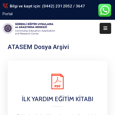
Bilgi ve kayıt için: (0442) 231 2052 / 3647
Portal
Anasayfa
Kurumsal
Eğitimler
ATASEM Dosya Arşivi
Arşiv
Formlar
Portal
İletişim
İLK YARDIM EĞİTİM KİTABI