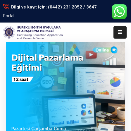
Bilgi ve kayıt için: (0442) 231 2052 / 3647
Portal
Anasayfa
Kurumsal
Eğitimler
Arşiv
Formlar
Portal
İletişim