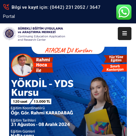
Bilgi ve kayıt için: (0442) 231 2052 / 3647
Portal
Anasayfa
Kurumsal
Eğitimler
Arşiv
Formlar
Portal
İletişim