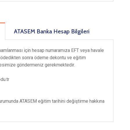
ATASEM Banka Hesap Bilgileri
amamlanması için hesap numaramıza EFT veya havale
i ödedikten sonra ödeme dekontu ve eğitim
resimize göndermeniz gerekmektedir.
du.tr
durumunda ATASEM eğitim tarihini değiştirme hakkına