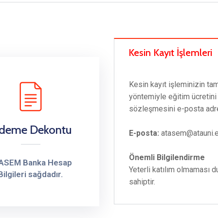
Kesin Kayıt İşlemleri
Kesin kayıt işleminizin t
yöntemiyle eğitim ücretin
sözleşmesini e-posta ad
deme Dekontu
E-posta:
atasem@atauni.e
Önemli Bilgilendirme
ASEM Banka Hesap
Yeterli katılım olmaması 
Bilgileri sağdadır.
sahiptir.