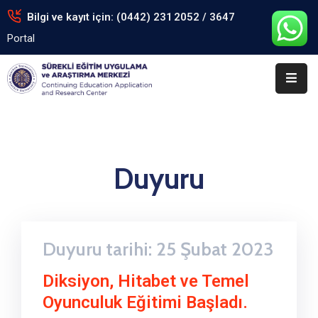
Bilgi ve kayıt için: (0442) 231 2052 / 3647
Portal
Anasayfa
Kurumsal
Eğitimler
Arşiv
Duyuru
Formlar
Portal
Duyuru tarihi: 25 Şubat 2023
İletişim
Diksiyon, Hitabet ve Temel
Oyunculuk Eğitimi Başladı.