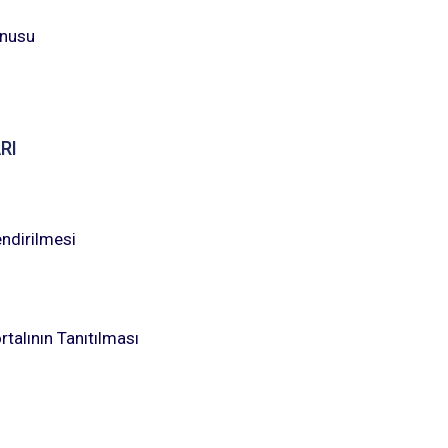
onusu
RI
endirilmesi
ortalının Tanıtılması