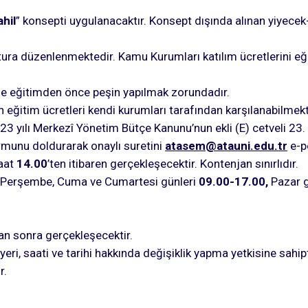
hil
” konsepti uygulanacaktır. Konsept dışında alınan yiyecek-i
atura düzenlenmektedir. Kamu Kurumları katılım ücretlerini e
eme eğitimden önce peşin yapılmak zorundadır.
 eğitim ücretleri kendi kurumları tarafından karşılanabilmekt
 yılı Merkezî Yönetim Bütçe Kanunu’nun ekli (E) cetveli 23. 
rmunu doldurarak onaylı suretini
atasem@atauni.edu.tr
e-p
aat
14.00
’ten itibaren gerçekleşecektir. Kontenjan sınırlıdır.
de Perşembe, Cuma ve Cumartesi günleri
09.00-17.00,
Pazar 
n sonra gerçekleşecektir.
i, saati ve tarihi hakkında değişiklik yapma yetkisine sahipt
r.