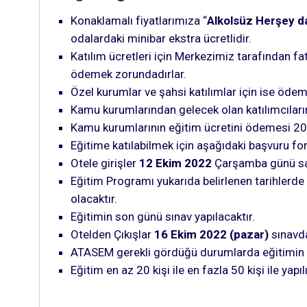
Konaklamalı fiyatlarımıza “
Alkolsüz Herşey da
odalardaki minibar ekstra ücretlidir.
Katılım ücretleri için Merkezimiz tarafından f
ödemek zorundadırlar.
Özel kurumlar ve şahsi katılımlar için ise öd
Kamu kurumlarından gelecek olan katılımcıların
Kamu kurumlarının eğitim ücretini ödemesi 2023
Eğitime katılabilmek için aşağıdaki başvuru fo
Otele girişler
12 Ekim 2022
Çarşamba günü s
Eğitim Programı yukarıda belirlenen tarihler
olacaktır.
Eğitimin son günü sınav yapılacaktır.
Otelden Çıkışlar
16 Ekim 2022 (pazar)
sınavda
ATASEM gerekli gördüğü durumlarda eğitimin yer
Eğitim en az 20 kişi ile en fazla 50 kişi ile yapılı