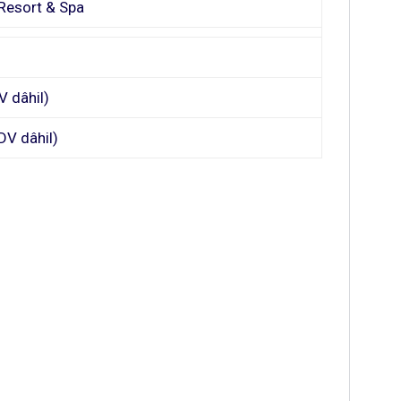
Resort & Spa
 dâhil)
DV dâhil)