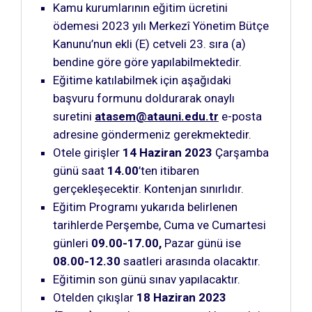
Kamu kurumlarının eğitim ücretini
ödemesi 2023 yılı Merkezî Yönetim Bütçe
Kanunu’nun ekli (E) cetveli 23. sıra (a)
bendine göre göre yapılabilmektedir.
Eğitime katılabilmek için aşağıdaki
başvuru formunu doldurarak onaylı
suretini
atasem@atauni.edu.tr
e-posta
adresine göndermeniz gerekmektedir.
Otele girişler
14 Haziran
2023
Çarşamba
günü saat
14.00
’ten itibaren
gerçekleşecektir. Kontenjan sınırlıdır.
Eğitim Programı yukarıda belirlenen
tarihlerde Perşembe, Cuma ve Cumartesi
günleri
09.00-17.00,
Pazar günü ise
08.00-12.30
saatleri arasında olacaktır.
Eğitimin son günü sınav yapılacaktır.
Otelden çıkışlar
18 Haziran 2023