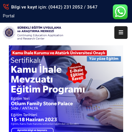
Bilgi ve kayıt için: (0442) 231 2052 / 3647
Portal
Anasayfa
Kurumsal
Eğitimler
Arşiv
Formlar
Portal
İletişim