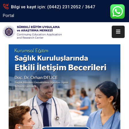
Bilgi ve kayıt için: (0442) 231 2052 / 3647
Portal
Anasayfa
Kurumsal
Eğitimler
Arşiv
Formlar
Portal
İletişim