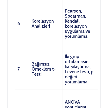
Pearson,
Spearman,
Korelasyon
Kendall
6
Analizleri
korelasyon
uygulama ve
yorumlama
İki grup
ortalamasını
Bağımsız
karşılaştırma,
7
Örneklem t-
Levene testi, p
Testi
değeri
yorumlama
ANOVA
sonuçlarını