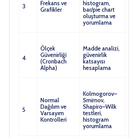
Frekans ve
histogram,
3
Grafikler
bar/pie chart
oluşturma ve
yorumlama
Ölçek
Madde analizi,
Güvenirliği
güvenirlik
4
(Cronbach
katsayısı
Alpha)
hesaplama
Kolmogorov–
Normal
Smirnov,
Dağılım ve
Shapiro–Wilk
5
Varsayım
testleri,
Kontrolleri
histogram
yorumlama