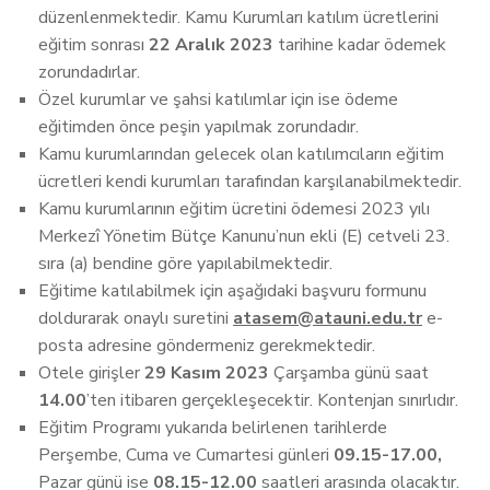
düzenlenmektedir. Kamu Kurumları katılım ücretlerini
eğitim sonrası
22 Aralık 2023
tarihine kadar ödemek
zorundadırlar.
Özel kurumlar ve şahsi katılımlar için ise ödeme
eğitimden önce peşin yapılmak zorundadır.
Kamu kurumlarından gelecek olan katılımcıların eğitim
ücretleri kendi kurumları tarafından karşılanabilmektedir.
Kamu kurumlarının eğitim ücretini ödemesi 2023 yılı
Merkezî Yönetim Bütçe Kanunu’nun ekli (E) cetveli 23.
sıra (a) bendine göre yapılabilmektedir.
Eğitime katılabilmek için aşağıdaki başvuru formunu
doldurarak onaylı suretini
atasem@atauni.edu.tr
e-
posta adresine göndermeniz gerekmektedir.
Otele girişler
29 Kasım
2023
Çarşamba günü saat
14.00
’ten itibaren gerçekleşecektir. Kontenjan sınırlıdır.
Eğitim Programı yukarıda belirlenen tarihlerde
Perşembe, Cuma ve Cumartesi günleri
09.15-17.00,
Pazar günü ise
08.15-12.00
saatleri arasında olacaktır.