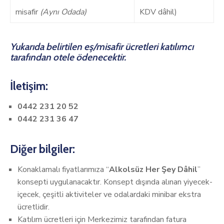
misafir
(Aynı Odada)
KDV dâhil)
Yukarıda belirtilen eş/misafir ücretleri katılımcı
tarafından otele ödenecektir.
İletişim:
0442 231 20 52
0442 231 36 47
Diğer bilgiler:
Konaklamalı fiyatlarımıza “
Alkolsüz Her Şey Dâhil
”
konsepti uygulanacaktır. Konsept dışında alınan yiyecek-
içecek, çeşitli aktiviteler ve odalardaki minibar ekstra
ücretlidir.
Katılım ücretleri için Merkezimiz tarafından fatura