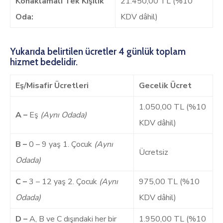
Konaklamalı Tek Kişilik
21.450,00 TL (%10
Oda:
KDV dâhil)
Yukarıda belirtilen ücretler 4 günlük toplam
hizmet bedelidir.
Eş/Misafir Ücretleri
Gecelik Ücret
1.050,00 TL (%10
A –
Eş
(Aynı Odada)
KDV dâhil)
B –
0 – 9 yaş 1. Çocuk
(Aynı
Ücretsiz
Odada)
C –
3 – 12 yaş 2. Çocuk
(Aynı
975,00 TL (%10
Odada)
KDV dâhil)
D –
A, B ve C dışındaki her bir
1.950,00 TL (%10