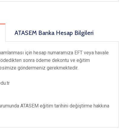
ATASEM Banka Hesap Bilgileri
amamlanması için hesap numaramıza EFT veya havale
i ödedikten sonra ödeme dekontu ve eğitim
resimize göndermeniz gerekmektedir.
du.tr
durumunda ATASEM eğitim tarihini değiştirme hakkına