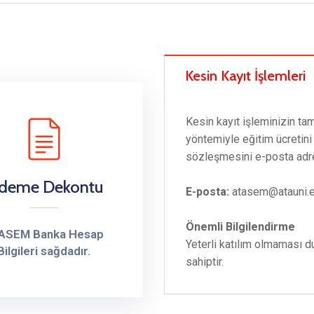
Kesin Kayıt İşlemleri
Kesin kayıt işleminizin t
yöntemiyle eğitim ücretin
sözleşmesini e-posta ad
deme Dekontu
E-posta:
atasem@atauni.e
Önemli Bilgilendirme
ASEM Banka Hesap
Yeterli katılım olmaması 
Bilgileri sağdadır.
sahiptir.