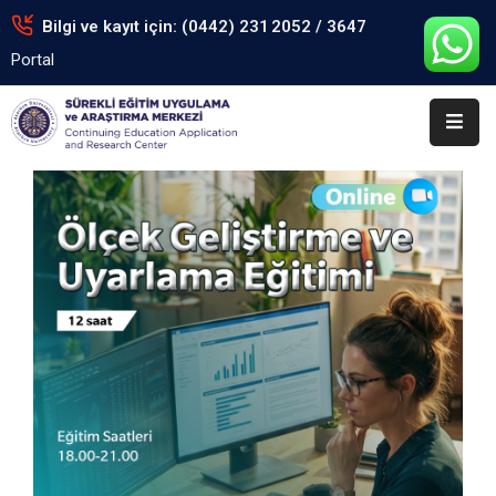
Bilgi ve kayıt için: (0442) 231 2052 / 3647
Portal
Anasayfa
Kurumsal
Eğitimler
Arşiv
Formlar
Portal
İletişim