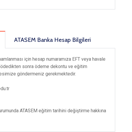
ATASEM Banka Hesap Bilgileri
amamlanması için hesap numaramıza EFT veya havale
i ödedikten sonra ödeme dekontu ve eğitim
resimize göndermeniz gerekmektedir.
du.tr
durumunda ATASEM eğitim tarihini değiştirme hakkına