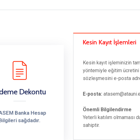
Kesin Kayıt İşlemleri
Kesin kayıt işleminizin t
yöntemiyle eğitim ücretin
sözleşmesini e-posta ad
deme Dekontu
E-posta:
atasem@atauni.e
Önemli Bilgilendirme
ASEM Banka Hesap
Yeterli katılım olmaması 
Bilgileri sağdadır.
sahiptir.