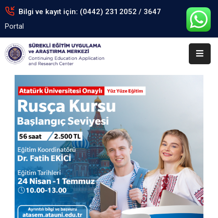
Bilgi ve kayıt için: (0442) 231 2052 / 3647
Portal
Anasayfa
Kurumsal
Eğitimler
Arşiv
Formlar
Portal
İletişim