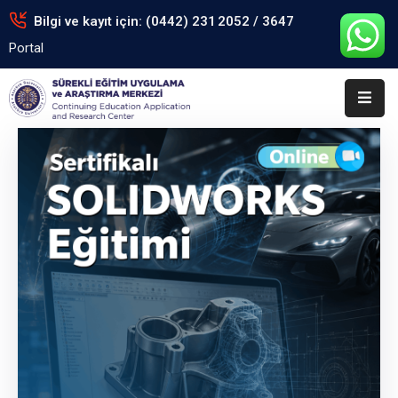
Bilgi ve kayıt için: (0442) 231 2052 / 3647
Portal
Anasayfa
Kurumsal
Eğitimler
Arşiv
Formlar
Portal
İletişim