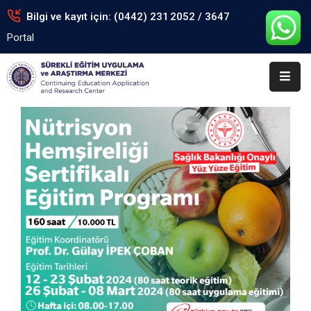
Bilgi ve kayıt için: (0442) 231 2052 / 3647
Portal
Anasayfa
Kurumsal
Eğitimler
Arşiv
Formlar
Portal
İletişim