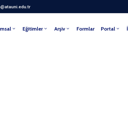
@atauni.edu.tr
umsal
Eğitimler
Arşiv
Formlar
Portal